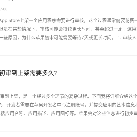
7-08
App Store上架一个应用程序需要进行审核。这个过程通常需要花费
但是在某些情况下，审核可能会持续更长时间，甚至超过一周。这篇
一些原因，为什么苹果初审可能需要等待7天或更长时间。 1. 审核人
 苹果公司拥有一个庞大的审核团队，但在某些情况下，审核人员可
p初审到上架需要多久?
初审到上架，是一个经过多个环节的复杂过程。下面我将详细介绍这
先，开发者需要在苹果开发者中心注册账号，并提交应用的基本信息
包括应用名称、应用描述、应用图标等。苹果会对这些信息进行初步
果的规定和标准。 接下来，开发者需要将应用提交到苹...