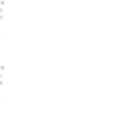
将对
上
行
填写
法：
包