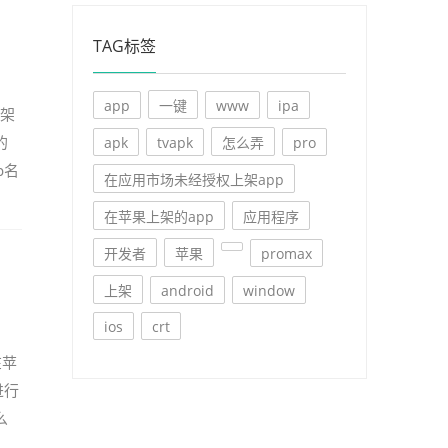
TAG标签
app
一键
www
ipa
上架
的
apk
tvapk
怎么弄
pro
p名
在应用市场未经授权上架app
在苹果上架的app
应用程序
开发者
苹果
promax
上架
android
window
ios
crt
在苹
进行
么