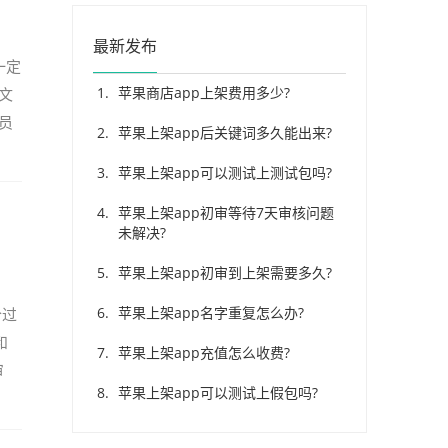
最新发布
一定
苹果商店app上架费用多少?
文
员
苹果上架app后关键词多久能出来?
能会
苹果上架app可以测试上测试包吗?
苹果上架app初审等待7天审核问题
未解决?
苹果上架app初审到上架需要多久?
苹果上架app名字重复怎么办?
个过
和
苹果上架app充值怎么收费?
审
苹果上架app可以测试上假包吗?