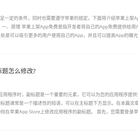
满足一定的条件，同时也需要遵守苹果的规定。下面将介绍苹果上架A
 一、原理 苹果上架App免费是指开发者将自己的App免费提供给用
处是可以吸引更多的用户使用自己的App，并且可以提高App的曝
p的知名...
标题怎么修改?
re上架应用程序时，副标题是一个重要的元素，它可以为您的应用程序提供
副标题通常是一个描述性的短语，可以在主标题下方显示。在本篇文
在苹果App Store上修改应用程序的副标题。 首先，您需要登录
帐户并转到应用程序...