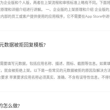
分为企业版和个人版，两者在上架流程和审核标准上略有不同。下面
原理和详细介绍进行讲解。 一、企业版的上架原理和介绍 企业版的
内部的员工或客户提供使用的应用程序，它不需要在App Store中进
要通过企业的内部分发方式进行传播。企业版的上架...
p元数据被拒回复模板?
，需要填写元数据，包括应用名称、描述、图标、截图等信息。如果
求，就会被拒绝上架。以下是一些常见的元数据被拒的原因及解决方
符合要求 苹果要求应用名称必须真实、准确、不含有误导性信息，不得
或品牌名称。如果你的应用名称被拒绝，可以检...
的怎么做?