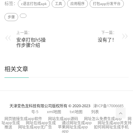
标签：
c语言打包成apk
工具
应用程序
打包app分发平台
步骤
上一篇：
下一篇：
安卓打包h5操
没有了！
作步骤介绍
相关文章
天津变色龙科技有限公司版权所有 © 2020-2023
津ICP备17006685
号-5
xml地图
txt地图
列表
网页链接生成app软件
网站生成app源码
网址怎么免费生成app
网
址app生成
网址在线app生成
通过网址生成app
网址生成app并支持
推送
网址生成app无广告
苹果网址生成app
如何将网址生成手机
app